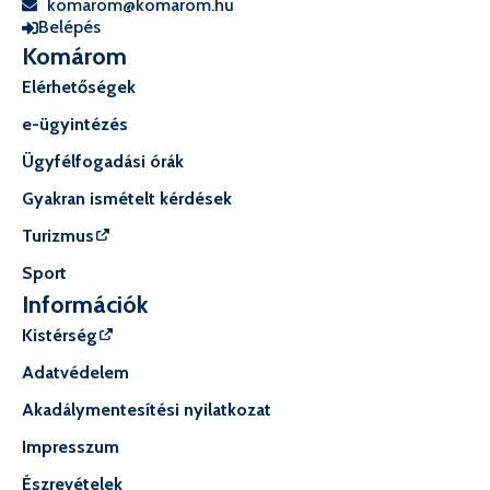
komarom@komarom.hu
Belépés
Komárom
Elérhetőségek
e-ügyintézés
Ügyfélfogadási órák
Gyakran ismételt kérdések
Turizmus
Sport
Információk
Kistérség
Adatvédelem
Akadálymentesítési nyilatkozat
Impresszum
Észrevételek