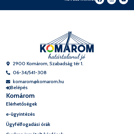
2900 Komárom, Szabadság tér 1.
06-34/541-308
komarom@komarom.hu
Belépés
Komárom
Elérhetőségek
e-ügyintézés
Ügyfélfogadási órák