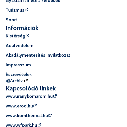
Gyakran ismételt kérdések
Turizmus
Sport
Információk
Kistérség
Adatvédelem
Akadálymentesítési nyilatkozat
Impresszum
Észrevételek
Archív
Kapcsolódó linkek
www.iranykomarom.hu
www.erod.hu
www.komthermal.hu
www.wfpark.hu