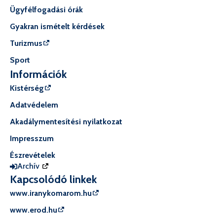
Ügyfélfogadási órák
Gyakran ismételt kérdések
Turizmus
Sport
Információk
Kistérség
Adatvédelem
Akadálymentesítési nyilatkozat
Impresszum
Észrevételek
Archív
Kapcsolódó linkek
www.iranykomarom.hu
www.erod.hu