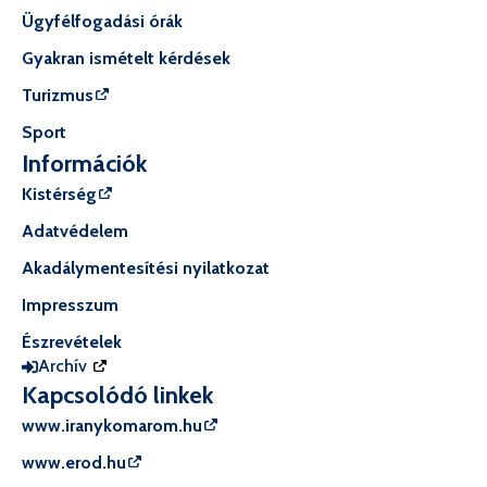
Ügyfélfogadási órák
Gyakran ismételt kérdések
Turizmus
Sport
Információk
Kistérség
Adatvédelem
Akadálymentesítési nyilatkozat
Impresszum
Észrevételek
Archív
Kapcsolódó linkek
www.iranykomarom.hu
www.erod.hu