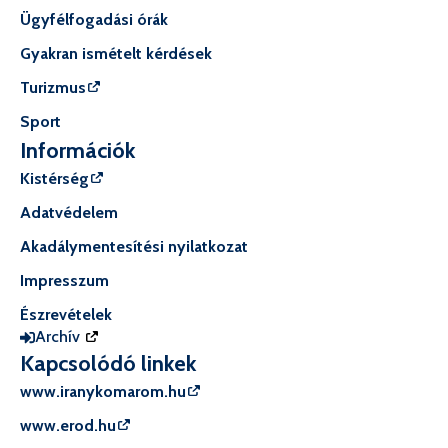
Ügyfélfogadási órák
Gyakran ismételt kérdések
Turizmus
Sport
Információk
Kistérség
Adatvédelem
Akadálymentesítési nyilatkozat
Impresszum
Észrevételek
Archív
Kapcsolódó linkek
www.iranykomarom.hu
www.erod.hu