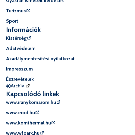
Gyakran ismételt kérdések
Turizmus
Sport
Információk
Kistérség
Adatvédelem
Akadálymentesítési nyilatkozat
Impresszum
Észrevételek
Archív
Kapcsolódó linkek
www.iranykomarom.hu
www.erod.hu
www.komthermal.hu
www.wfpark.hu