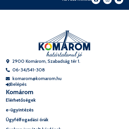
2900 Komárom, Szabadság tér 1.
06-34/541-308
komarom@komarom.hu
Belépés
Komárom
Elérhetőségek
e-ügyintézés
Ügyfélfogadási órák