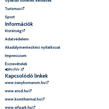
Gyakran ismételt kérdések
Turizmus
Sport
Információk
Kistérség
Adatvédelem
Akadálymentesítési nyilatkozat
Impresszum
Észrevételek
Archív
Kapcsolódó linkek
www.iranykomarom.hu
www.erod.hu
www.komthermal.hu
www.wfpark.hu