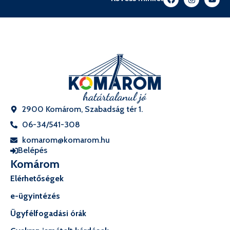
2900 Komárom, Szabadság tér 1.
06-34/541-308
komarom@komarom.hu
Belépés
Komárom
Elérhetőségek
e-ügyintézés
Ügyfélfogadási órák