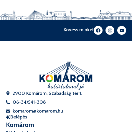
Kövess minket
2900 Komárom, Szabadság tér 1.
06-34/541-308
komarom@komarom.hu
Belépés
Komárom