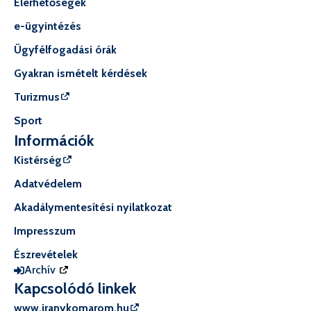
Elérhetőségek
e-ügyintézés
Ügyfélfogadási órák
Gyakran ismételt kérdések
Turizmus
Sport
Információk
Kistérség
Adatvédelem
Akadálymentesítési nyilatkozat
Impresszum
Észrevételek
Archív
Kapcsolódó linkek
www.iranykomarom.hu