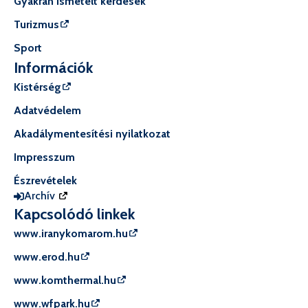
Gyakran ismételt kérdések
Turizmus
Sport
Információk
Kistérség
Adatvédelem
Akadálymentesítési nyilatkozat
Impresszum
Észrevételek
Archív
Kapcsolódó linkek
www.iranykomarom.hu
www.erod.hu
www.komthermal.hu
www.wfpark.hu