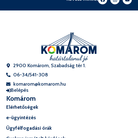
2900 Komárom, Szabadság tér 1.
06-34/541-308
komarom@komarom.hu
Belépés
Komárom
Elérhetőségek
e-ügyintézés
Ügyfélfogadási órák