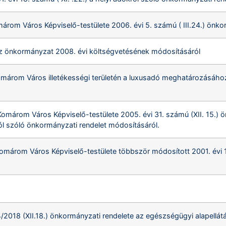
árom Város Képviselő-testülete 2006. évi 5. számú ( III.24.) önko
az önkormányzat 2008. évi költségvetésének módosításáról
omárom Város illetékességi területén a luxusadó meghatározásához
Komárom Város Képviselő-testülete 2005. évi 31. számú (XII. 15.)
ról szóló önkormányzati rendelet módosításáról.
omárom Város Képviselő-testülete többször módosított 2001. évi 18
2018 (XII.18.) önkormányzati rendelete az egészségügyi alapellátási