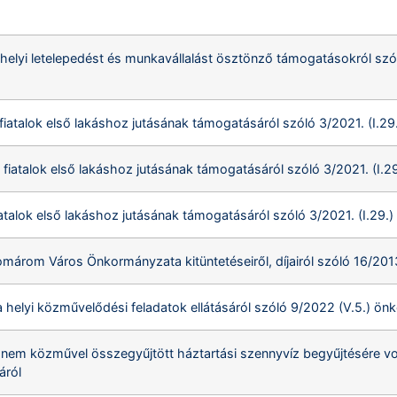
helyi letelepedést és munkavállalást ösztönző támogatásokról szól
fiatalok első lakáshoz jutásának támogatásáról szóló 3/2021. (I.2
 fiatalok első lakáshoz jutásának támogatásáról szóló 3/2021. (I.
iatalok első lakáshoz jutásának támogatásáról szóló 3/2021. (I.29.
omárom Város Önkormányzata kitüntetéseiről, díjairól szóló 16/201
a helyi közművelődési feladatok ellátásáról szóló 9/2022 (V.5.) ö
a nem közművel összegyűjtött háztartási szennyvíz begyűjtésére v
áról