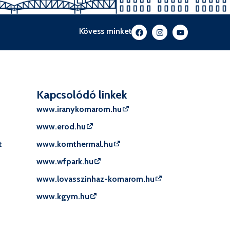
Kövess minket
Kapcsolódó linkek
www.iranykomarom.hu
www.erod.hu
t
www.komthermal.hu
www.wfpark.hu
www.lovasszinhaz-komarom.hu
www.kgym.hu