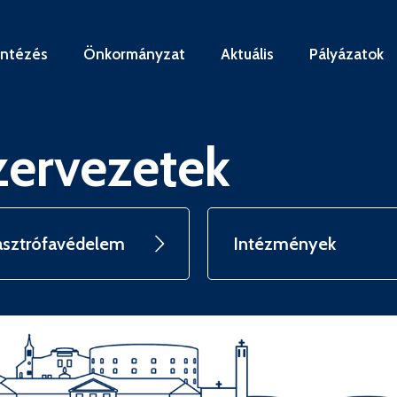
intézés
Önkormányzat
Aktuális
Pályázatok
zervezetek
asztrófavédelem
Intézmények