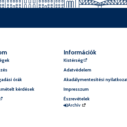
om
Információk
ségek
Kistérség
ézés
Adatvédelem
adási órák
Akadálymentesítési nyilatkoza
smételt kérdések
Impresszum
Észrevételek
Archív