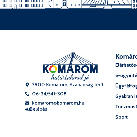
Komár
Elérhető
e-ügyint
2900 Komárom, Szabadság tér 1.
Ügyfélfog
06-34/541-308
Gyakran i
komarom@komarom.hu
Turizmus
Belépés
Sport