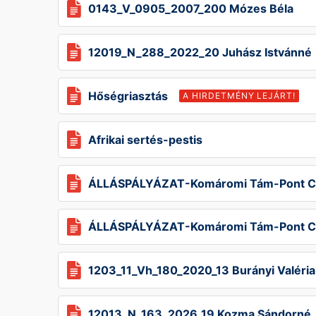
0143_V_0905_2007_200 Mózes Béla
12019_N_288_2022_20 Juhász Istvánné
Hőségriasztás
A HIRDETMÉNY LEJÁRT!
Afrikai sertés-pestis
ÁLLÁSPÁLYÁZAT-Komáromi Tám-Pont Csa
ÁLLÁSPÁLYÁZAT-Komáromi Tám-Pont Csa
1203_11_Vh_180_2020_13 Burányi Valéria
12013_N_163_2026_19 Kozma Sándorné