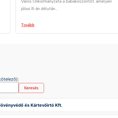
Város Önkormányzata a babaköszöntőt, amelyen
július 8-án délután...
Tovább
ötelező):
Keresés
vényvédő és Kártevőirtó Kft.