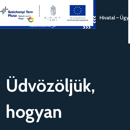
Megszakítás
Városunk
Hivatal – Ügy
Üdvözöljük,
hogyan