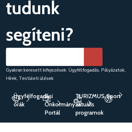
tudunk
segíteni?
Gyakran keresett kifejezések:
Ügyfélfogadás
,
Pályázatok
,
Hírek
,
Testületi ülések
Ügyfélfogadási
E-
TURIZMUS
Sport
órák
Önkormányzat
aktuális
Portál
programok