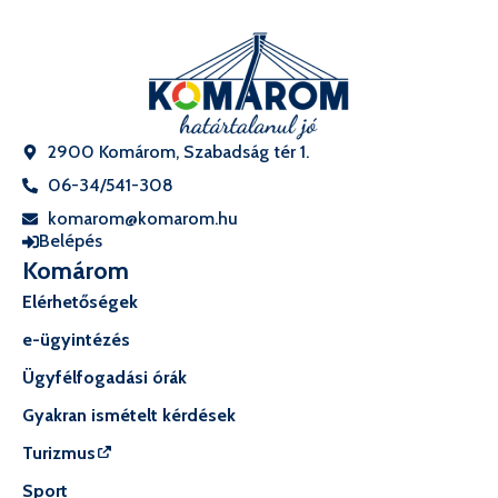
2900 Komárom, Szabadság tér 1.
06-34/541-308
komarom@komarom.hu
Belépés
Komárom
Elérhetőségek
e-ügyintézés
Ügyfélfogadási órák
Gyakran ismételt kérdések
Turizmus
Sport