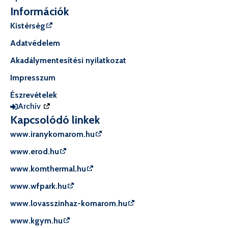
Információk
Kistérség
Adatvédelem
Akadálymentesítési nyilatkozat
Impresszum
Észrevételek
Archív
Kapcsolódó linkek
www.iranykomarom.hu
www.erod.hu
www.komthermal.hu
www.wfpark.hu
www.lovasszinhaz-komarom.hu
www.kgym.hu