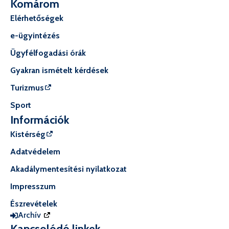
Komárom
Elérhetőségek
e-ügyintézés
Ügyfélfogadási órák
Gyakran ismételt kérdések
Turizmus
Sport
Információk
Kistérség
Adatvédelem
Akadálymentesítési nyilatkozat
Impresszum
Észrevételek
Archív
Kapcsolódó linkek