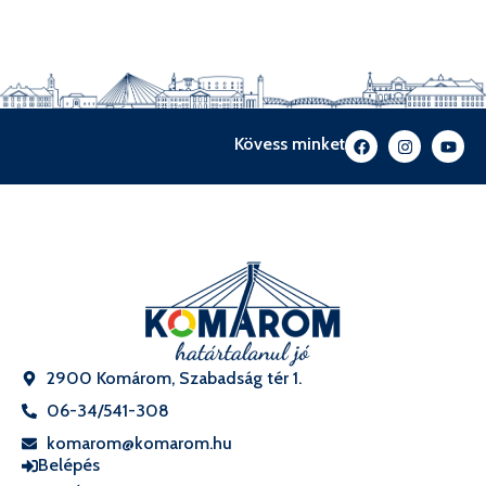
Kövess minket
2900 Komárom, Szabadság tér 1.
06-34/541-308
komarom@komarom.hu
Belépés