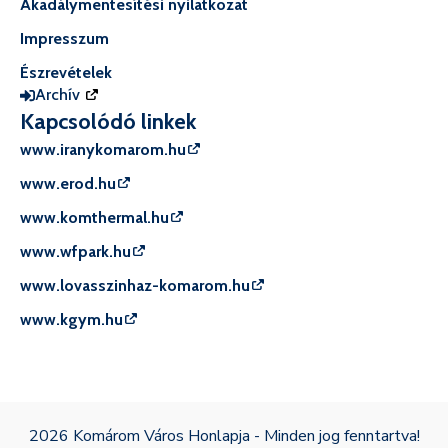
Akadálymentesítési nyilatkozat
Impresszum
Észrevételek
Archív
Kapcsolódó linkek
www.iranykomarom.hu
www.erod.hu
www.komthermal.hu
www.wfpark.hu
www.lovasszinhaz-komarom.hu
www.kgym.hu
2026 Komárom Város Honlapja - Minden jog fenntartva!