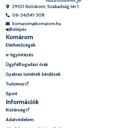
2900 Komárom, Szabadság tér 1.
06-34/541-308
komarom@komarom.hu
Belépés
Komárom
Elérhetőségek
e-ügyintézés
Ügyfélfogadási órák
Gyakran ismételt kérdések
Turizmus
Sport
Információk
Kistérség
Adatvédelem