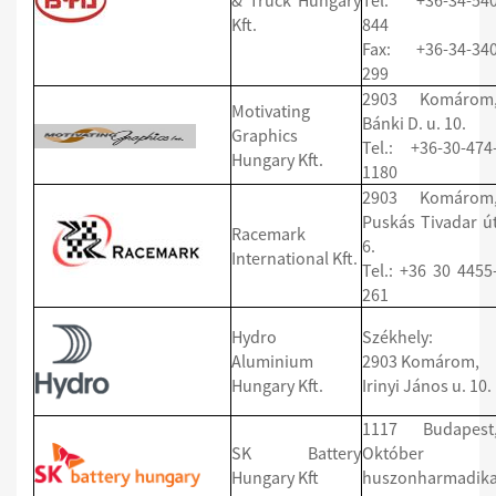
& Truck Hungary
Tel: +36-34-54
Kft.
844
Fax: +36-34-34
299
2903 Komárom
Motivating
Bánki D. u. 10.
Graphics
Tel.: +36-30-474
Hungary Kft.
1180
2903 Komárom
Puskás Tivadar ú
Racemark
6.
International Kft.
Tel.: +36 30 4455
261
Hydro
Székhely:
Aluminium
2903 Komárom,
Hungary Kft.
Irinyi János u. 10.
1117 Budapest
SK Battery
Október
Hungary Kft
huszonharmadik