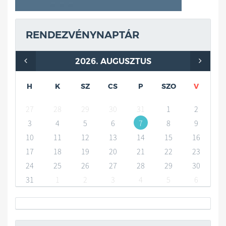
RENDEZVÉNYNAPTÁR
.
2026
AUGUSZTUS
H
K
SZ
CS
P
SZO
V
27
28
29
30
31
1
2
3
4
5
6
7
8
9
10
11
12
13
14
15
16
17
18
19
20
21
22
23
24
25
26
27
28
29
30
31
1
2
3
4
5
6