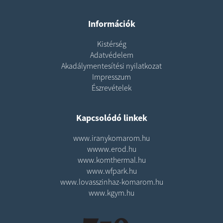
Információk
Kistérség
Adatvédelem
Akadálymentesítési nyilatkozat
Impresszum
Észrevételek
Kapcsolódó linkek
www.iranykomarom.hu
wwww.erod.hu
www.komthermal.hu
www.wfpark.hu
www.lovasszinhaz-komarom.hu
www.kgym.hu