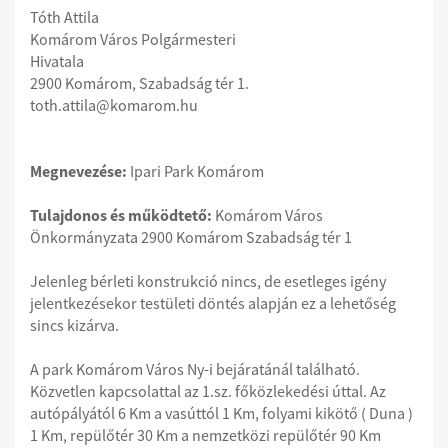
Tóth Attila
Komárom Város Polgármesteri
Hivatala
2900 Komárom, Szabadság tér 1.
toth.attila@komarom.hu
Megnevezése:
Ipari Park Komárom
Tulajdonos és működtető:
Komárom Város
Önkormányzata 2900 Komárom Szabadság tér 1
Jelenleg bérleti konstrukció nincs, de esetleges igény
jelentkezésekor testületi döntés alapján ez a lehetőség
sincs kizárva.
A park Komárom Város Ny-i bejáratánál található.
Közvetlen kapcsolattal az 1.sz. főközlekedési úttal. Az
autópályától 6 Km a vasúttól 1 Km, folyami kikötő ( Duna )
1 Km, repülőtér 30 Km a nemzetközi repülőtér 90 Km