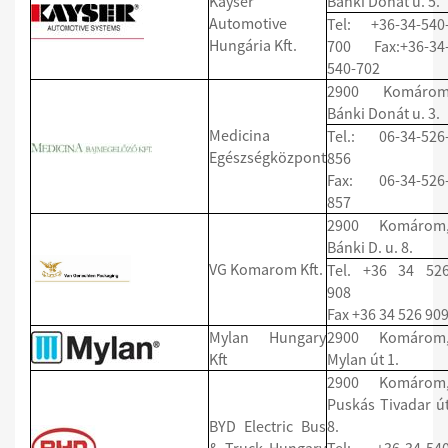
Kayser
Bánki Donát u. 5.
Automotive
Tel: +36-34-540
Hungária Kft.
700 Fax:+36-34
540-702
2900 Komáro
Bánki Donát u. 3.
Medicina
Tel.: 06-34-526
Egészségközpont
856
Fax: 06-34-526
857
2900 Komárom
Bánki D. u. 8.
VG Komarom Kft.
Tel. +36 34 52
908
Fax +36 34 526 90
Mylan Hungary
2900 Komárom
Kft
Mylan út 1.
2900 Komárom
Puskás Tivadar ú
BYD Electric Bus
8.