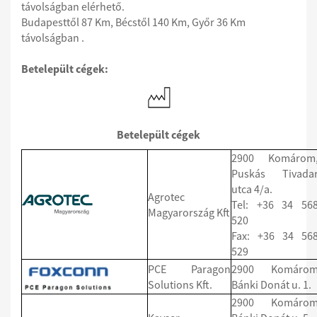
távolságban elérhető.
Budapesttől 87 Km, Bécstől 140 Km, Győr 36 Km
távolságban .
Betelepült cégek:
Betelepült cégek
2900 Komárom
Puskás Tivada
utca 4/a.
Agrotec
Tel: +36 34 56
Magyarország Kft
520
Fax: +36 34 56
529
PCE Paragon
2900 Komáro
Solutions Kft.
Bánki Donát u. 1.
2900 Komáro