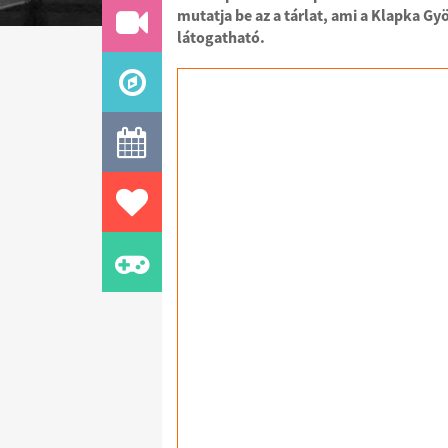
mutatja be az a tárlat, ami a Klapka 
MÉDIA
látogatható.
TURIZMUS
PROGRAMOK
EGÉSZSÉGÜGY
SPORT