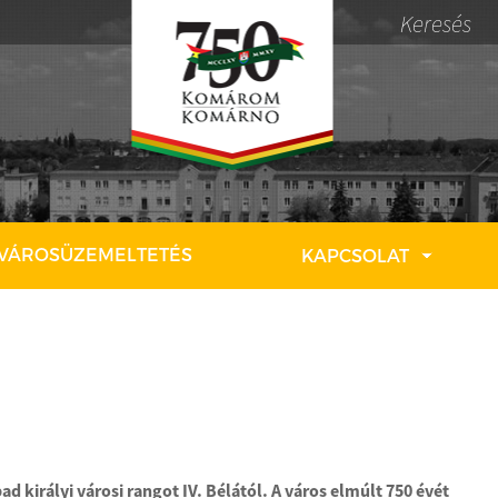
 VÁROSÜZEMELTETÉS
KAPCSOLAT
d királyi városi rangot IV. Bélától. A város elmúlt 750 évét