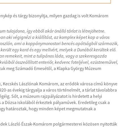
ykép és tárgy bizonyítja, milyen gazdag is volt Komárom
um tulajdona, így ebből akár önálló tárlat is létrejöhetne.
an aki végignézi a kiállítást, az komplex képet kap a város
oroszlán, ami a koppánymonostori bencés apátságból származik,
a került egy kard és egy mellvért, melyek a Dunából kerültek elő.
n remekeit, mint a tulipános láda, vagy a szekeresgazda
kviáiból összeállított enteriőr, kedvenc foteljével, ezüstneműivel,
tuk meg Számadó Emesétől, a Klapka György Múzeum
k, Kecskés Lászlónak Komárom, az erődök városa című könyve
920-as évekig tárgyalja a város történelmét, a tárlat távolabbra
éig. Sőt, a múzeum rajzpályázatot is hirdetett a helyi
és a Dózsa iskolából érkeztek pályaművek. Eredetileg csak a
ül úgy határoztak, hogy minden képet megmutatnak a
ubendek László Észak-Komárom polgármesterei közösen nyitották