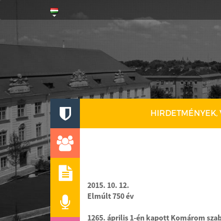
HIRDETMÉNYEK,
VÁROSUNK
ÖNKORMÁNYZAT
HÍREK
2015. 10. 12.
Elmúlt 750 év
PODCAST
1265. április 1-én kapott Komárom szaba