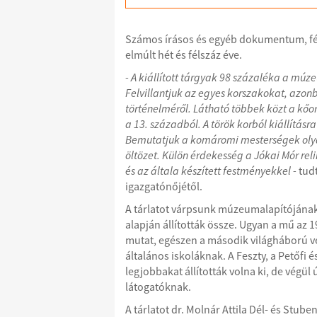
Számos írásos és egyéb dokumentum, fén
elmúlt hét és félszáz éve.
- A kiállított tárgyak 98 százaléka a múze
Felvillantjuk az egyes korszakokat, azonb
történelméről. Látható többek közt a kő
a 13. századból. A török korból kiállításr
Bemutatjuk a komáromi mesterségek olya
öltözet. Külön érdekesség a Jókai Mór reli
és az általa készített festményekkel -
tud
igazgatónőjétől.
A tárlatot várpsunk múzeumalapítójána
alapján állították össze. Ugyan a mű az 1
mutat, egészen a második világháború vég
általános iskoláknak. A Feszty, a Petőfi 
legjobbakat állították volna ki, de vég
látogatóknak.
A tárlatot dr. Molnár Attila Dél- és St