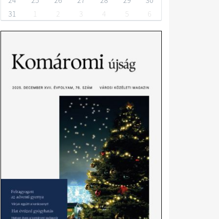
24
25
26
27
28
29
30
31
1
2
3
4
5
6