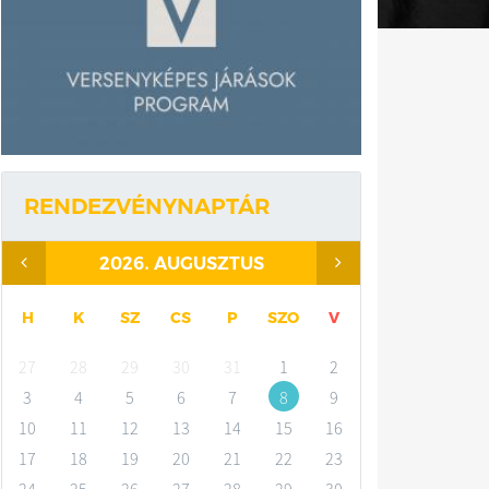
RENDEZVÉNYNAPTÁR
.
2026
AUGUSZTUS
H
K
SZ
CS
P
SZO
V
27
28
29
30
31
1
2
3
4
5
6
7
8
9
10
11
12
13
14
15
16
17
18
19
20
21
22
23